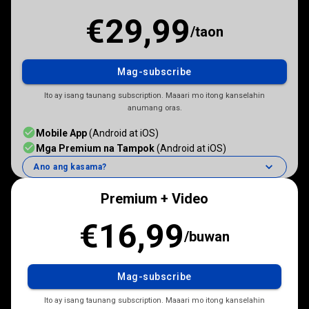
€29,99
/
taon
Mag-subscribe
Ito ay isang taunang subscription. Maaari mo itong kanselahin
anumang oras.
Mobile App
(Android at iOS)
Mga Premium na Tampok
(Android at iOS)
Ano ang kasama?
Premium + Video
€16,99
/
buwan
Mag-subscribe
Ito ay isang taunang subscription. Maaari mo itong kanselahin