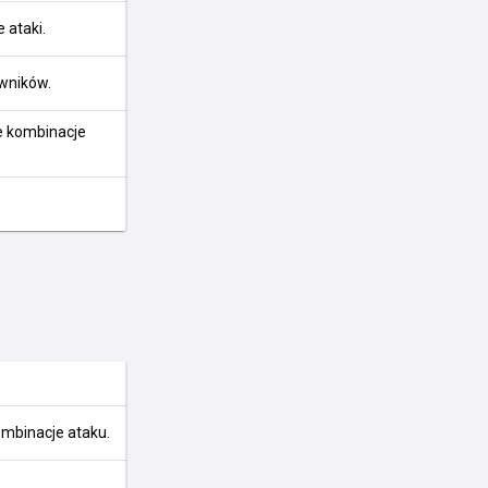
 ataki.
iwników.
e kombinacje
ombinacje ataku.