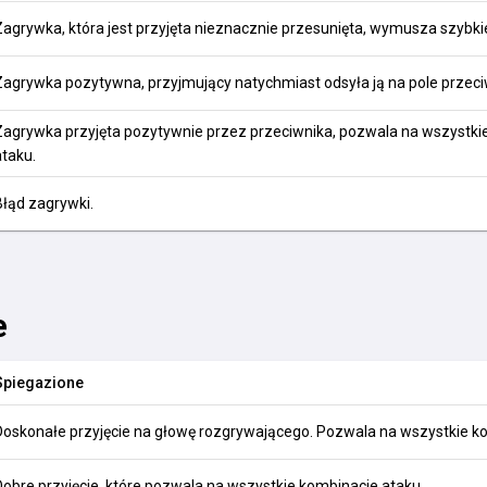
Zagrywka, która jest przyjęta nieznacznie przesunięta, wymusza szybkie
Zagrywka pozytywna, przyjmujący natychmiast odsyła ją na pole przec
Zagrywka przyjęta pozytywnie przez przeciwnika, pozwala na wszystki
ataku.
Błąd zagrywki.
e
Spiegazione
Doskonałe przyjęcie na głowę rozgrywającego. Pozwala na wszystkie k
Dobre przyjęcie, które pozwala na wszystkie kombinacje ataku.