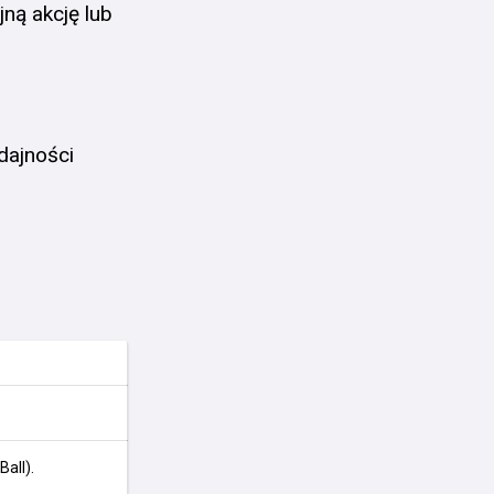
ejną akcję lub
dajności
all).