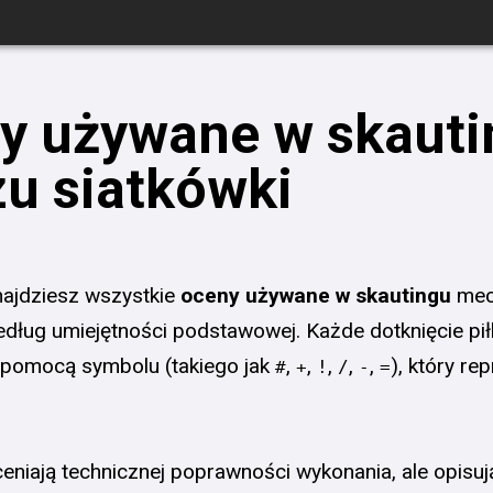
y używane w skauti
u siatkówki
znajdziesz wszystkie
oceny używane w skautingu
mecz
dług umiejętności podstawowej. Każde dotknięcie piłk
pomocą symbolu (takiego jak
,
,
,
,
,
), który re
#
+
!
/
-
=
ceniają technicznej poprawności wykonania, ale opisu