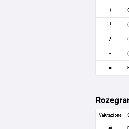
+
!
/
-
=
Rozegra
Valutazione
#