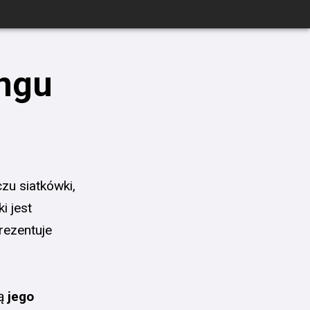
ngu
u siatkówki,
i jest
prezentuje
ją
jego