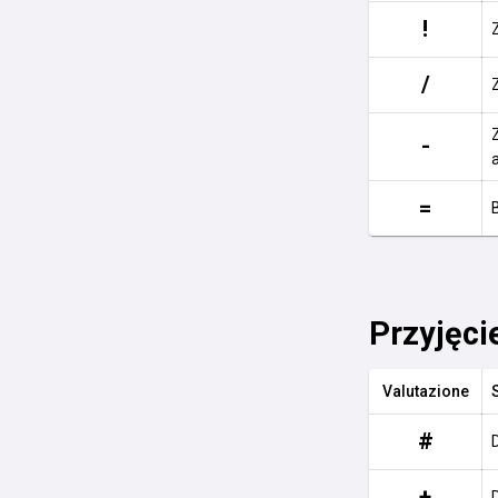
!
/
-
=
Przyjęci
Valutazione
#
+