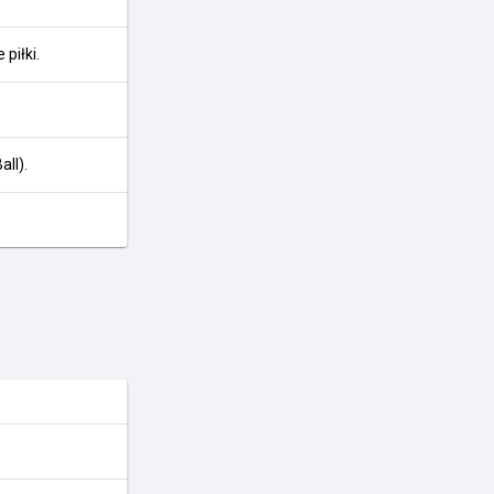
piłki.
ll).